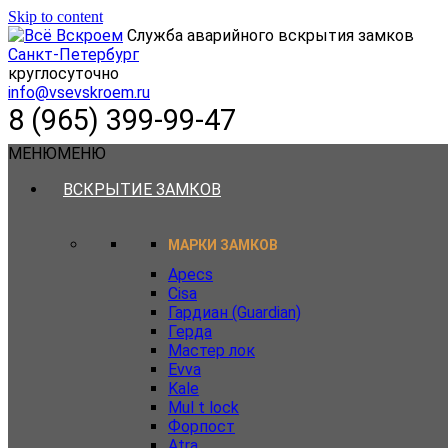
Skip to content
Служба аварийного вскрытия замков
Санкт-Петербург
круглосуточно
info@vsevskroem.ru
8 (965) 399-99-47
МЕНЮ
МЕНЮ
ВСКРЫТИЕ ЗАМКОВ
МАРКИ ЗАМКОВ
Apecs
Cisa
Гардиан (Guardian)
Герда
Мастер лок
Evva
Kale
Mul t lock
Форпост
Atra