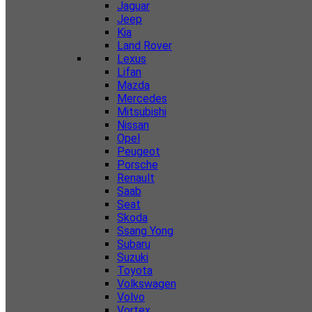
Jaguar
Jeep
Kia
Land Rover
Lexus
Lifan
Mazda
Mercedes
Mitsubishi
Nissan
Opel
Peugeot
Porsche
Renault
Saab
Seat
Skoda
Ssang Yong
Subaru
Suzuki
Toyota
Volkswagen
Volvo
Vortex