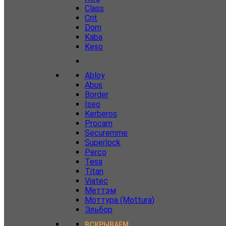
Class
Crit
Dom
Kaba
Keso
Abloy
Abus
Border
Iseo
Kerberos
Procam
Securemme
Superlock
Perco
Tesa
Titan
Viatec
Меттэм
Моттура (Mottura)
Эльбор
ВСКРЫВАЕМ