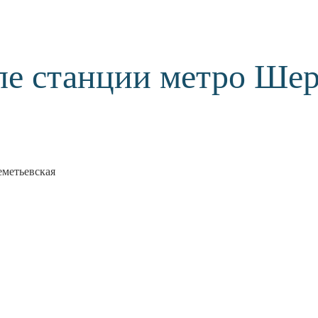
ле станции метро Шер
еметьевская