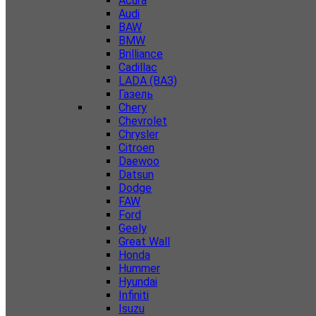
Acura
Audi
BAW
BMW
Brilliance
Cadillac
LADA (ВАЗ)
Газель
Chery
Chevrolet
Chrysler
Citroen
Daewoo
Datsun
Dodge
FAW
Ford
Geely
Great Wall
Honda
Hummer
Hyundai
Infiniti
Isuzu