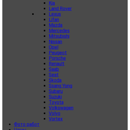
Kia
Land Rover
Lexus
Lifan
Mazda
Mercedes
Mitsubishi
Nissan
Opel
Peugeot
Porsche
Renault
Saab
Seat
Skoda
Ssang Yong
Subaru
Suzuki
Toyota
Volkswagen
Volvo
Vortex
Фото работ
Цены