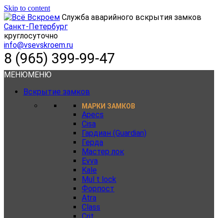
Skip to content
Служба аварийного вскрытия замков
Санкт-Петербург
круглосуточно
info@vsevskroem.ru
8 (965) 399-99-47
МЕНЮ
МЕНЮ
Вскрытие замков
МАРКИ ЗАМКОВ
Apecs
Cisa
Гардиан (Guardian)
Герда
Мастер лок
Evva
Kale
Mul t lock
Форпост
Atra
Class
Crit