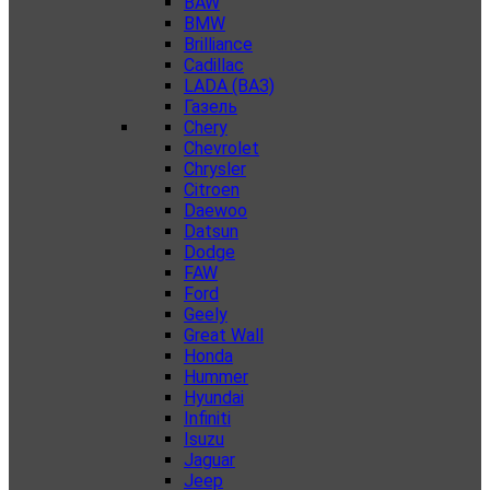
BAW
BMW
Brilliance
Cadillac
LADA (ВАЗ)
Газель
Chery
Chevrolet
Chrysler
Citroen
Daewoo
Datsun
Dodge
FAW
Ford
Geely
Great Wall
Honda
Hummer
Hyundai
Infiniti
Isuzu
Jaguar
Jeep