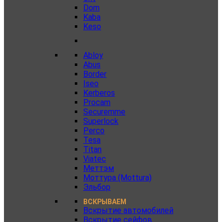
Dom
Kaba
Keso
Abloy
Abus
Border
Iseo
Kerberos
Procam
Securemme
Superlock
Perco
Tesa
Titan
Viatec
Меттэм
Моттура (Mottura)
Эльбор
ВСКРЫВАЕМ
Вскрытие автомобилей
Вскрытие сейфов