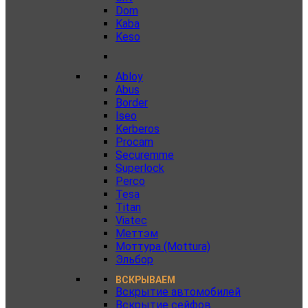
Dom
Kaba
Keso
Abloy
Abus
Border
Iseo
Kerberos
Procam
Securemme
Superlock
Perco
Tesa
Titan
Viatec
Меттэм
Моттура (Mottura)
Эльбор
ВСКРЫВАЕМ
Вскрытие автомобилей
Вскрытие сейфов