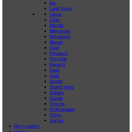
Kia
Land Rover
Lexus
Lifan
Mazda
Mercedes
Mitsubishi
Nissan
Opel
Peugeot
Porsche
Renault
Saab
Seat
Skoda
Ssang Yong
Subaru
Suzuki
Toyota
Volkswagen
Volvo
Vortex
Фото работ
Цены