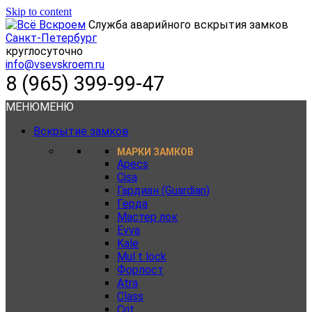
Skip to content
Служба аварийного вскрытия замков
Санкт-Петербург
круглосуточно
info@vsevskroem.ru
8 (965) 399-99-47
МЕНЮ
МЕНЮ
Вскрытие замков
МАРКИ ЗАМКОВ
Apecs
Cisa
Гардиан (Guardian)
Герда
Мастер лок
Evva
Kale
Mul t lock
Форпост
Atra
Class
Crit