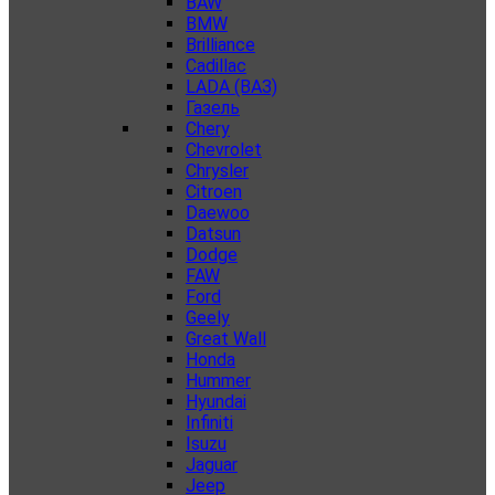
BAW
BMW
Brilliance
Cadillac
LADA (ВАЗ)
Газель
Chery
Chevrolet
Chrysler
Citroen
Daewoo
Datsun
Dodge
FAW
Ford
Geely
Great Wall
Honda
Hummer
Hyundai
Infiniti
Isuzu
Jaguar
Jeep