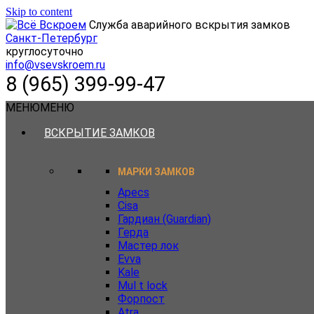
Skip to content
Служба аварийного вскрытия замков
Санкт-Петербург
круглосуточно
info@vsevskroem.ru
8 (965) 399-99-47
МЕНЮ
МЕНЮ
ВСКРЫТИЕ ЗАМКОВ
МАРКИ ЗАМКОВ
Apecs
Cisa
Гардиан (Guardian)
Герда
Мастер лок
Evva
Kale
Mul t lock
Форпост
Atra