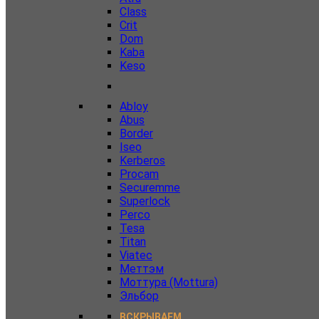
Class
Crit
Dom
Kaba
Keso
Abloy
Abus
Border
Iseo
Kerberos
Procam
Securemme
Superlock
Perco
Tesa
Titan
Viatec
Меттэм
Моттура (Mottura)
Эльбор
ВСКРЫВАЕМ