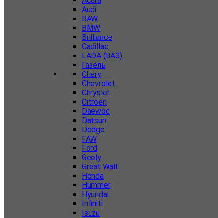
Acura
Audi
BAW
BMW
Brilliance
Cadillac
LADA (ВАЗ)
Газель
Chery
Chevrolet
Chrysler
Citroen
Daewoo
Datsun
Dodge
FAW
Ford
Geely
Great Wall
Honda
Hummer
Hyundai
Infiniti
Isuzu