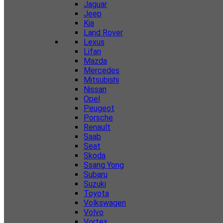
Jaguar
Jeep
Kia
Land Rover
Lexus
Lifan
Mazda
Mercedes
Mitsubishi
Nissan
Opel
Peugeot
Porsche
Renault
Saab
Seat
Skoda
Ssang Yong
Subaru
Suzuki
Toyota
Volkswagen
Volvo
Vortex