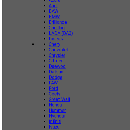
Acura
Audi
BAW
BMW
Brilliance
Cadillac
LADA (ВАЗ)
Газель
Chery
Chevrolet
Chrysler
Citroen
Daewoo
Datsun
Dodge
FAW
Ford
Geely
Great Wall
Honda
Hummer
Hyundai
Infiniti
Isuzu