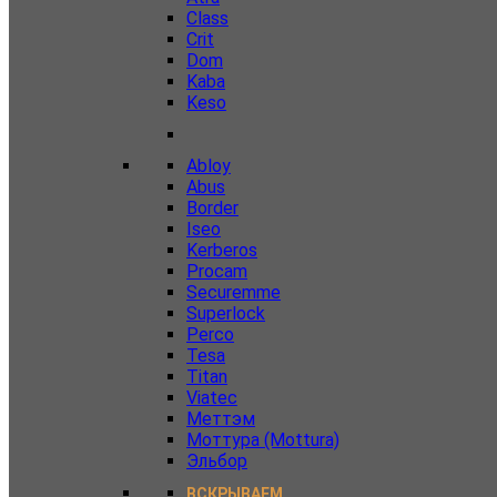
Class
Crit
Dom
Kaba
Keso
Abloy
Abus
Border
Iseo
Kerberos
Procam
Securemme
Superlock
Perco
Tesa
Titan
Viatec
Меттэм
Моттура (Mottura)
Эльбор
ВСКРЫВАЕМ