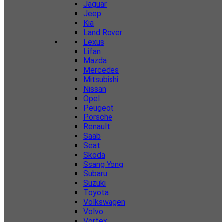
Jaguar
Jeep
Kia
Land Rover
Lexus
Lifan
Mazda
Mercedes
Mitsubishi
Nissan
Opel
Peugeot
Porsche
Renault
Saab
Seat
Skoda
Ssang Yong
Subaru
Suzuki
Toyota
Volkswagen
Volvo
Vortex