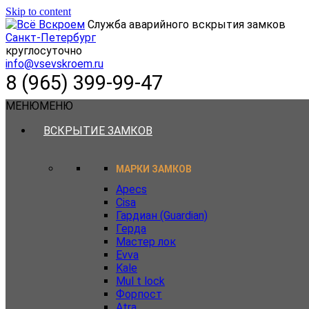
Skip to content
Служба аварийного вскрытия замков
Санкт-Петербург
круглосуточно
info@vsevskroem.ru
8 (965) 399-99-47
МЕНЮ
МЕНЮ
ВСКРЫТИЕ ЗАМКОВ
МАРКИ ЗАМКОВ
Apecs
Cisa
Гардиан (Guardian)
Герда
Мастер лок
Evva
Kale
Mul t lock
Форпост
Atra