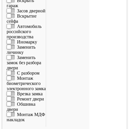
Вскрыть
гараж
Засов дверной
Вскрытие
сейфа
Автомобиль
российского
производства
Иномарку
Заменить
личинку
Заменить
замок без разбора
двери
С разбором
Монтаж
биометрического
электронного замка
Врезка замка
Ремонт двери
Обшивка
двери
Монтаж МДФ
накладок