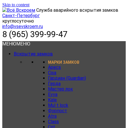
Skip to content
Служба аварийного вскрытия замков
Санкт-Петербург
круглосуточно
info@vsevskroem.ru
8 (965) 399-99-47
МЕНЮ
МЕНЮ
Вскрытие замков
МАРКИ ЗАМКОВ
Apecs
Cisa
Гардиан (Guardian)
Герда
Мастер лок
Evva
Kale
Mul t lock
Форпост
Atra
Class
Crit