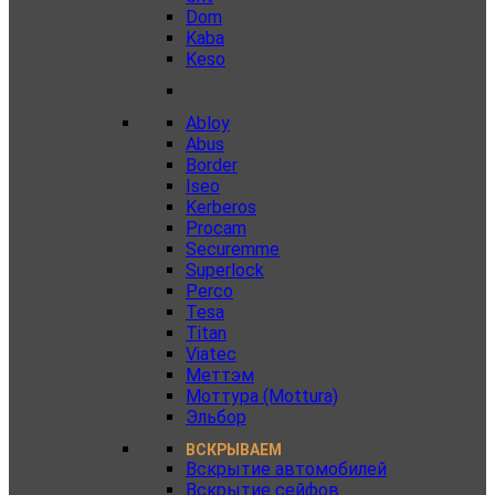
Dom
Kaba
Keso
Abloy
Abus
Border
Iseo
Kerberos
Procam
Securemme
Superlock
Perco
Tesa
Titan
Viatec
Меттэм
Моттура (Mottura)
Эльбор
ВСКРЫВАЕМ
Вскрытие автомобилей
Вскрытие сейфов