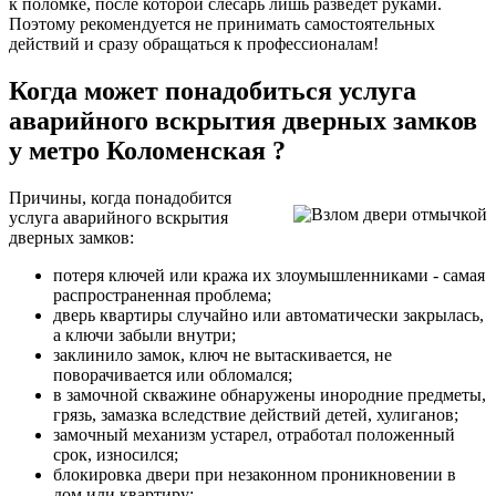
к поломке, после которой слесарь лишь разведет руками.
Поэтому рекомендуется не принимать самостоятельных
действий и сразу обращаться к профессионалам!
Когда может понадобиться услуга
аварийного вскрытия дверных замков
у метро Коломенская ?
Причины, когда понадобится
услуга аварийного вскрытия
дверных замков:
потеря ключей или кража их злоумышленниками - самая
распространенная проблема;
дверь квартиры случайно или автоматически закрылась,
а ключи забыли внутри;
заклинило замок, ключ не вытаскивается, не
поворачивается или обломался;
в замочной скважине обнаружены инородние предметы,
грязь, замазка вследствие действий детей, хулиганов;
замочный механизм устарел, отработал положенный
срок, износился;
блокировка двери при незаконном проникновении в
дом или квартиру;