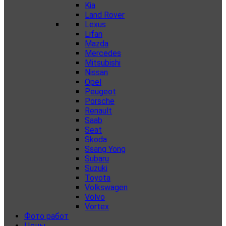
Kia
Land Rover
Lexus
Lifan
Mazda
Mercedes
Mitsubishi
Nissan
Opel
Peugeot
Porsche
Renault
Saab
Seat
Skoda
Ssang Yong
Subaru
Suzuki
Toyota
Volkswagen
Volvo
Vortex
Фото работ
Цены