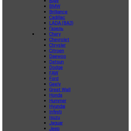
BAW
BMW
Brilliance
Cadillac
LADA (ВАЗ)
Газель
Chery
Chevrolet
Chrysler
Citroen
Daewoo
Datsun
Dodge
FAW
Ford
Geely
Great Wall
Honda
Hummer
Hyundai
Infiniti
Isuzu
Jaguar
Jeep