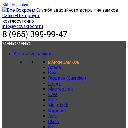
Skip to content
Служба аварийного вскрытия замков
Санкт-Петербург
круглосуточно
info@vsevskroem.ru
8 (965) 399-99-47
МЕНЮ
МЕНЮ
Вскрытие замков
МАРКИ ЗАМКОВ
Apecs
Cisa
Гардиан (Guardian)
Герда
Мастер лок
Evva
Kale
Mul t lock
Форпост
Atra
Class
Crit