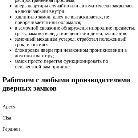
распространенная проблема;
дверь квартиры случайно или автоматически закрылась,
а ключи забыли внутри;
заклинило замок, ключ не вытаскивается, не
поворачивается или обломался;
в замочной скважине обнаружены инородние предметы,
грязь, замазка вследствие действий детей, хулиганов;
замочный механизм устарел, отработал положенный
срок, износился;
блокировка двери при незаконном проникновении в
дом или квартиру;
замок просто перестал функционировать по
неизвестной вам причине.
Работаем с любыми производителями
дверных замков
Apecs
Cisa
Гардиан