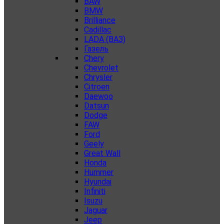
BAW
BMW
Brilliance
Cadillac
LADA (ВАЗ)
Газель
Chery
Chevrolet
Chrysler
Citroen
Daewoo
Datsun
Dodge
FAW
Ford
Geely
Great Wall
Honda
Hummer
Hyundai
Infiniti
Isuzu
Jaguar
Jeep