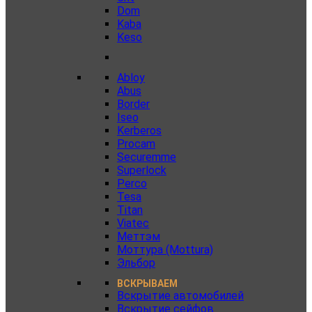
Dom
Kaba
Keso
Abloy
Abus
Border
Iseo
Kerberos
Procam
Securemme
Superlock
Perco
Tesa
Titan
Viatec
Меттэм
Моттура (Mottura)
Эльбор
ВСКРЫВАЕМ
Вскрытие автомобилей
Вскрытие сейфов