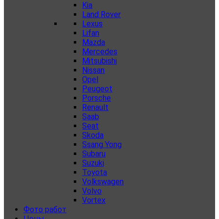
Kia
Land Rover
Lexus
Lifan
Mazda
Mercedes
Mitsubishi
Nissan
Opel
Peugeot
Porsche
Renault
Saab
Seat
Skoda
Ssang Yong
Subaru
Suzuki
Toyota
Volkswagen
Volvo
Vortex
Фото работ
Цены